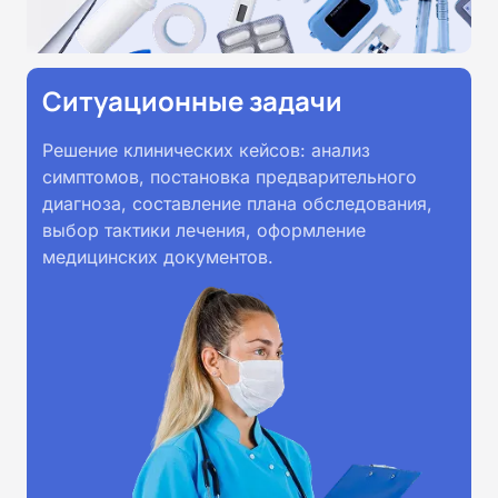
Ситуационные задачи
Решение клинических кейсов: анализ
симптомов, постановка предварительного
диагноза, составление плана обследования,
выбор тактики лечения, оформление
медицинских документов.