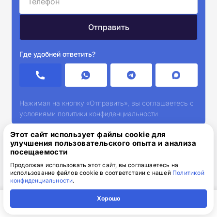
Где удобней ответить?
Нажимая на кнопку «Отправить», вы соглашаетесь с
условиями
политики конфиденциальности
Этот сайт использует файлы cookie для
улучшения пользовательского опыта и анализа
посещаемости
Продолжая использовать этот сайт, вы соглашаетесь на
использование файлов cookie в соответствии с нашей
Политикой
📑 Какие документы нужны
конфиденциальности
.
Хорошо
Документы зависят от формы аккредитации:
Главная
Регион
Поиск
Контакты
Компания