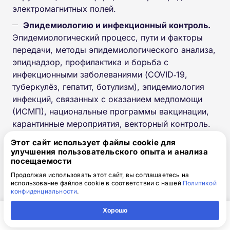
электромагнитных полей.
Эпидемиологию и инфекционный контроль.
Эпидемиологический процесс, пути и факторы
передачи, методы эпидемиологического анализа,
эпиднадзор, профилактика и борьба с
инфекционными заболеваниями (COVID‑19,
туберкулёз, гепатит, ботулизм), эпидемиология
инфекций, связанных с оказанием медпомощи
(ИСМП), национальные программы вакцинации,
карантинные мероприятия, векторный контроль.
Методы исследований.
Статистика
Этот сайт использует файлы cookie для
улучшения пользовательского опыта и анализа
(описательная, аналитическая), корреляционный,
посещаемости
регрессионный анализ, индекс массы тела,
Продолжая использовать этот сайт, вы соглашаетесь на
планирование исследований, выборка,
использование файлов cookie в соответствии с нашей
Политикой
эпидемиологические показатели (интенсивность,
конфиденциальности
.
экстенсивность, относительные риски, SMR),
Хорошо
биотестирование, биоиндикаторы, использование
ИТ‑технологий (ГИС‑карты, лабораторные
Главная
Регион
Поиск
Контакты
Компания