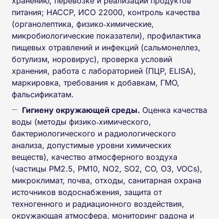
хранению, перевозке и реализации продуктов
питания; HACCP, ИСО 22000, контроль качества
(органолептика, физико‑химические,
микробиологические показатели), профилактика
пищевых отравлений и инфекций (сальмонеллез,
ботулизм, норовирус), проверка условий
хранения, работа с лабораторией (ПЦР, ELISA),
маркировка, требования к добавкам, ГМО,
фальсификатам.
Гигиену окружающей среды.
Оценка качества
воды (методы физико‑химического,
бактериологического и радиологического
анализа, допустимые уровни химических
веществ), качество атмосферного воздуха
(частицы PM2.5, PM10, NO2, SO2, CO, O3, VOCs),
микроклимат, почва, отходы, санитарная охрана
источников водоснабжения, защита от
техногенного и радиационного воздействия,
окружающая атмосфера, мониторинг радона и