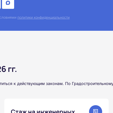
 условиями
политики конфиденциальности
 гг.
титься к действующим законам. По Градостроительному
Стаж на инженерных