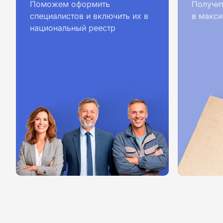
Поможем оформить
Получи
специалистов и включить их в
в макси
национальный реестр