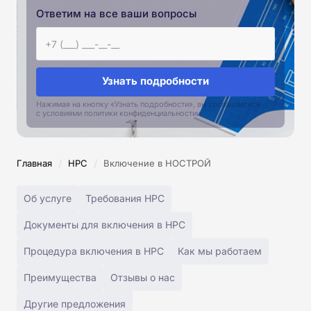
Ответим на все ваши вопросы
Узнать подробности
Нажимая на кнопку «Узнать подробности», вы соглашаетесь
с условиями политики конфиденциальностии
/
/
Главная
НРС
Включение в НОСТРОЙ
Об услуге
Требования НРС
Документы для включения в НРС
Процедура включения в НРС
Как мы работаем
Преимущества
Отзывы о нас
Другие предложения