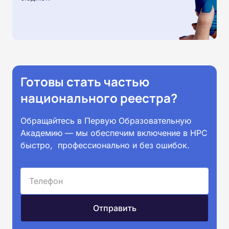
Готовы стать частью
национального реестра?
Обращайтесь в Первую Образовательную
Академию — мы обеспечим включение в НРС
быстро, профессионально и без ошибок.