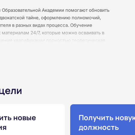
й Образовательной Академии помогают обновить
 адвокатской тайне, оформлению полномочий,
теля в разных видах процесса. Обучение
к материалам 24/7, которые можно осваивать в
шения квалификации полностью теоретическая,
 курсы с удостоверением, программа закрывает
 выдается удостоверение о повышении
ие ищут такие корочки или даже называют их
ется именно удостоверение. Доступны варианты
 цели
ить новые
Получить нову
ия
должность