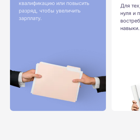
квалификацию или повысить
Для тех
разряд, чтобы увеличить
нуля и 
зарплату.
востреб
навыки.