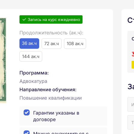
С
Запись на курс ежедневно
Продолжительность (ак.ч):
36 ак.ч
72 ак.ч
108 ак.ч
144 ак.ч
Программа:
Адвокатура
З
Направление обучения:
Повышение квалификации
Гарантии указаны в
договоре
Можно ознакомиться с