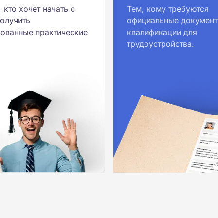
, кто хочет начать с
Тем, кому требуются
получить
официальные документ
ованные практические
квалификации для
трудоустройства.