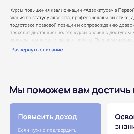
Курсы повышения квалификации «Адвокатура» в Перво
знания по статусу адвоката, профессиональной этике,
подготовке правовой позиции и сопровождению довери
проходит дистанционно: это курсы онлайн с доступом 
удобном темпе без отрыва от работы. Программа повы
без практики и без видеоконференций. Если вам нужны
Развернуть описание
эту задачу официально: после итогового тестирования
квалификации, сведения передаются в ФИС ФРДО. Мног
словом «сертификат», однако по этой программе выда
обучения объёмом 36, 72, 108 и 144 часов.
Мы поможем вам достичь
Повысить доход
Осво
знан
Если нужно подтвердить