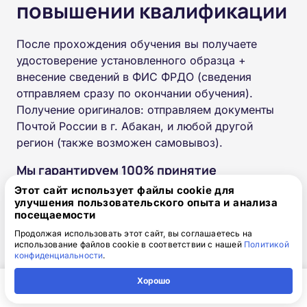
повышении квалификации
После прохождения обучения вы получаете
удостоверение установленного образца +
внесение сведений в ФИС ФРДО (сведения
отправляем сразу по окончании обучения).
Получение оригиналов: отправляем документы
Почтой России в г. Абакан, и любой другой
регион (также возможен самовывоз).
Мы гарантируем 100% принятие
документов работодателями и
Этот сайт использует файлы cookie для
улучшения пользовательского опыта и анализа
госструктурами, после прохождения курса
посещаемости
вы получите:
Продолжая использовать этот сайт, вы соглашаетесь на
использование файлов cookie в соответствии с нашей
Политикой
Удостоверение о повышении
конфиденциальности
.
квалификации
Хорошо
Выписку из протокола обучения
Главная
Регион
Поиск
Контакты
Компания