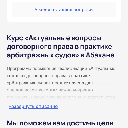
У меня остались вопросы
Курс «Актуальные вопросы
договорного права в практике
арбитражных судов» в Абакане
Программа повышения квалификации «Актуальные
вопросы договорного права в практике
арбитражных судов» предназначена для
специалистов, которым важно уверенно
применять нормы гражданского законодательства
с учётом актуальных подходов арбитражных судов.
Развернуть описание
В курсе последовательно рассматриваются
заключение, исполнение, изменение и
Мы поможем вам достичь цели
прекращение договоров, ответственность сторон,