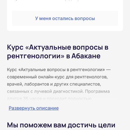
У меня остались вопросы
Курс «Актуальные вопросы в
рентгенологии» в Абакане
Курс «Актуальные вопросы в рентгенологии» —
современный онлайн‑курс для рентгенологов,
врачей, лаборантов и других специалистов,
связанных с лучевой диагностикой. Программа
длится 36 часов и проходит полностью
дистанционно. Слушатели изучат современные
Развернуть описание
методы рентгенологического исследования,
принципы интерпретации изображений, вопросы
Мы поможем вам достичь цели
радиационной безопасности, дозиметрии и защиты