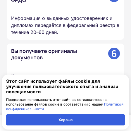
Информация о выданных удостоверениях и
дипломах передаётся в федеральный реестр в
течение 20–60 дней.
6
Вы получаете оригиналы
документов
Скан-копии направляем на почту в день
Этот сайт использует файлы cookie для
окончания курса, оригиналы доставляем
улучшения пользовательского опыта и анализа
Почтой России бесплатно.
посещаемости
Продолжая использовать этот сайт, вы соглашаетесь на
использование файлов cookie в соответствии с нашей
Политикой
конфиденциальности
.
Доступная интерактивная
Хорошо
платформа дистанционного
Главная
Регион
Поиск
Контакты
Компания