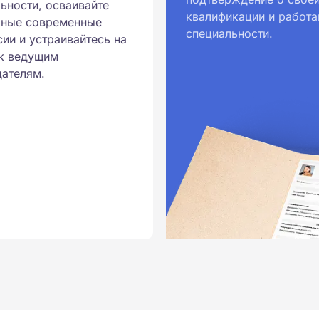
ьности, осваивайте
квалификации и работа
ионального образования.
рные современные
специальности.
и обучения принимаются
ии и устраивайтесь на
к ведущим
ателям.