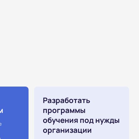
Разработать
м
программы
обучения под нужды
е
организации
й