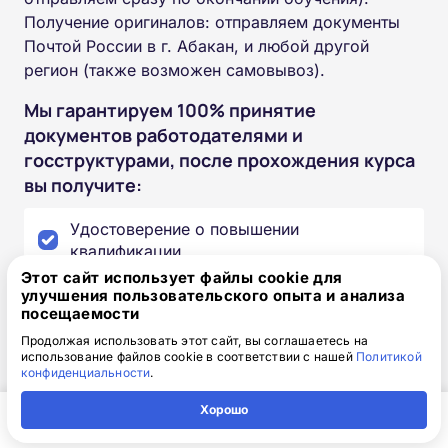
Получение оригиналов: отправляем документы
Почтой России в г. Абакан, и любой другой
регион (также возможен самовывоз).
Мы гарантируем 100% принятие
документов работодателями и
госструктурами, после прохождения курса
вы получите:
Удостоверение о повышении
квалификации
Этот сайт использует файлы cookie для
улучшения пользовательского опыта и анализа
Выписку из протокола обучения
посещаемости
Продолжая использовать этот сайт, вы соглашаетесь на
Внесение данных в федеральный реестр
использование файлов cookie в соответствии с нашей
Политикой
ФРДО
конфиденциальности
.
Хорошо
Главная
Регион
Поиск
Контакты
Компания