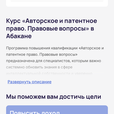
Курс «Авторское и патентное
право. Правовые вопросы» в
Абакане
Программа повышения квалификации «Авторское и
патентное право. Правовые вопросы»
предназначена для специалистов, которым важно
системно обновить знания в сфере
интеллектуальной собственности и уверенно
применять нормы права в работе с договорами,
Развернуть описание
служебными результатами, объектами патентной
охраны и защитой исключительных прав. Обучение
Мы поможем вам достичь цели
проходит дистанционно: это курсы онлайн с
доступом к материалам 24/7, без практики и без
Повысить доход
видеоконференций, что удобно для совмещения с