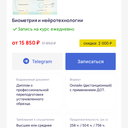
Биометрия и нейротехнологии
Запись на курс ежедневно
от 15 850 ₽
17 850 ₽
скидка: 2 000 ₽
Telegram
Записаться
Выдаваемый документ
Формат
Диплом о
Онлайн (дистанционный)
профессиональной
с применением ДОТ.
переподготовке
установленного
образца.
Требования к слушателям
Продолжительность (ак.ч)
Высшее или среднее
256 ч. / 504 ч. / 756 ч.