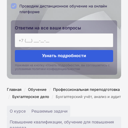
Проводим дистанционное обучение на онлайн
платформе
Ответим на все ваши вопросы
Узнать подробности
Нажимая на кнопку «Узнать подробности», вы соглашаетесь с
условиями политики конфиденциальностии
/
/
Главная
Обучение
Профессиональная переподготовка
/
/
Бухгалтерское дело
Бухгалтерский учёт, анализ и аудит
О курсе
Решаемые задачи
Повышение квалификации, обучение для повышения
разряда