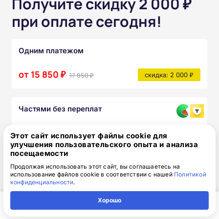
Получите скидку 2 000 ₽
при оплате сегодня!
Одним платежом
от 15 850 ₽
17 850 ₽
скидка: 2 000 ₽
Частями без переплат
от 1 320₽
/месяц
Этот сайт использует файлы cookie для
улучшения пользовательского опыта и анализа
Узнать подробнее
посещаемости
После прохождения курса вы получите:
Продолжая использовать этот сайт, вы соглашаетесь на
использование файлов cookie в соответствии с нашей
Политикой
конфиденциальности
.
Полный комплект официальных
документов
Хорошо
Главная
Регион
Поиск
Контакты
Компания