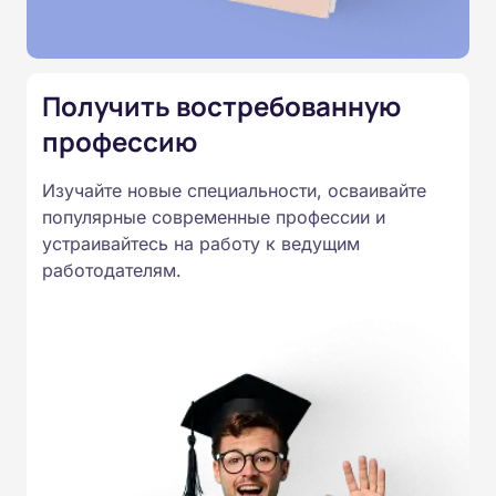
Подготовка ведется по всем
специальностям, утвержденным
Приказом Минпросвещения
Получить востребованную
России от 14.07.2023 N 534 в
профессию
соответствии с Федеральными
государственными
Изучайте новые специальности, осваивайте
образовательными стандартами
популярные современные профессии и
профессионального образования.
устраивайтесь на работу к ведущим
Удостоверения и дипломы о
работодателям.
прохождении обучения
принимаются работодателями по
всей России.