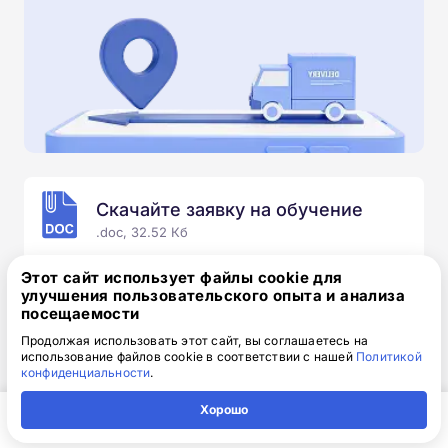
Скачайте заявку на обучение
.doc, 32.52 Кб
Скачайте шаблон, заполните и отправьте по
Этот сайт использует файлы cookie для
электронной почте
info@1-academy.ru
.
улучшения пользовательского опыта и анализа
посещаемости
Обязательно укажите контактный номер телефон.
Наш специалист свяжется с вами и утонит все
Продолжая использовать этот сайт, вы соглашаетесь на
использование файлов cookie в соответствии с нашей
Политикой
детали.
конфиденциальности
.
Хорошо
Главная
Регион
Поиск
Контакты
Компания