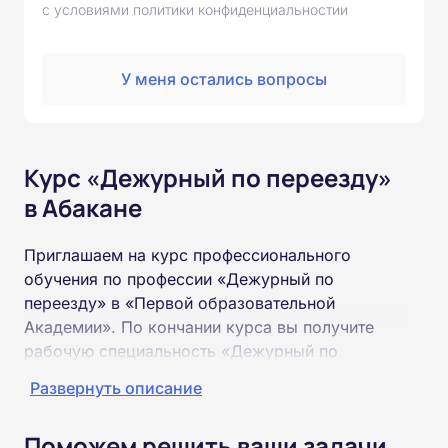
с условиями политики конфиденциальностии
У меня остались вопросы
Курс «Дежурный по переезду»
в Абакане
Приглашаем на курс профессионального
обучения по профессии «Дежурный по
переезду» в «Первой образовательной
Академии». По кончании курса вы получите
рабочую специальность «Дежурный по
переезду» соответствующего разряда.
Развернуть описание
Пройти обучение и получить удостоверение
Поможем решить ваши задачи
можно на базе неполного и полного среднего