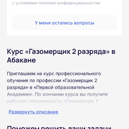
с условиями политики конфиденциальностии
У меня остались вопросы
Курс «Газомерщик 2 разряда» в
Абакане
Приглашаем на курс профессионального
обучения по профессии «Газомерщик 2
разряда» в «Первой образовательной
Академии». По кончании курса вы получите
рабочую специальность «Газомерщик 2
разряда» соответствующего разряда.
Развернуть описание
Пройти обучение и получить удостоверение
Поможем решить ваши задачи
можно на базе неполного и полного среднего