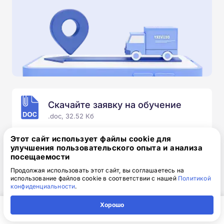
Скачайте заявку на обучение
.doc, 32.52 Кб
Скачайте шаблон, заполните и отправьте по
Этот сайт использует файлы cookie для
электронной почте
info@1-academy.ru
.
улучшения пользовательского опыта и анализа
посещаемости
Обязательно укажите контактный номер телефон.
Наш специалист свяжется с вами и утонит все
Продолжая использовать этот сайт, вы соглашаетесь на
использование файлов cookie в соответствии с нашей
Политикой
детали.
конфиденциальности
.
Хорошо
Главная
Регион
Поиск
Контакты
Компания