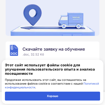
Скачайте заявку на обучение
.doc, 32.52 Кб
Скачайте шаблон, заполните и отправьте по
Этот сайт использует файлы cookie для
электронной почте
info@1-academy.ru
.
улучшения пользовательского опыта и анализа
посещаемости
Обязательно укажите контактный номер телефон.
Наш специалист свяжется с вами и утонит все
Продолжая использовать этот сайт, вы соглашаетесь на
использование файлов cookie в соответствии с нашей
Политикой
детали.
конфиденциальности
.
Хорошо
Главная
Регион
Поиск
Контакты
Компания