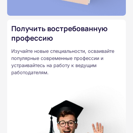
Подготовка ведется по всем
специальностям, утвержденным
Приказом Минпросвещения
Получить востребованную
России от 14.07.2023 N 534 в
профессию
соответствии с Федеральными
государственными
Изучайте новые специальности, осваивайте
образовательными стандартами
популярные современные профессии и
профессионального образования.
устраивайтесь на работу к ведущим
Удостоверения и дипломы о
работодателям.
прохождении обучения
принимаются работодателями по
всей России.