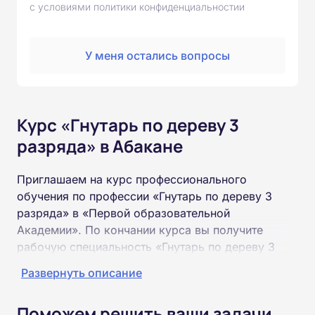
с условиями политики конфиденциальностии
У меня остались вопросы
Курс «Гнутарь по дереву 3
разряда» в Абакане
Приглашаем на курс профессионального
обучения по профессии «Гнутарь по дереву 3
разряда» в «Первой образовательной
Академии». По кончании курса вы получите
рабочую специальность «Гнутарь по дереву 3
разряда» соответствующего разряда.
Развернуть описание
Пройти обучение и получить удостоверение
Поможем решить ваши задачи
можно на базе неполного и полного среднего