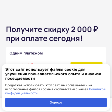
Получите скидку 2 000 ₽
при оплате сегодня!
Одним платежом
от 15 850 ₽
17 850 ₽
скидка: 2 000 ₽
Этот сайт использует файлы cookie для
улучшения пользовательского опыта и анализа
посещаемости
Частями без переплат
Продолжая использовать этот сайт, вы соглашаетесь на
использование файлов cookie в соответствии с нашей
Политикой
от 1 320₽
конфиденциальности
.
/месяц
Узнать подробнее
Хорошо
Главная
Регион
Поиск
Контакты
Компания