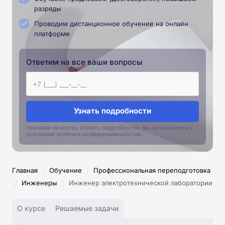
разряды
Проводим дистанционное обучение на онлайн
платформе
Ответим на все ваши вопросы
Узнать подробности
Нажимая на кнопку «Узнать подробности», вы соглашаетесь с
условиями политики конфиденциальностии
/
/
Главная
Обучение
Профессиональная переподготовка
/
/
Инженеры
Инженер электротехнической лаборатории
О курсе
Решаемые задачи