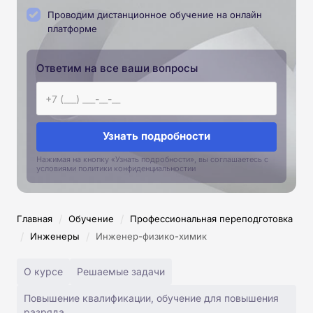
Проводим дистанционное обучение на онлайн
платформе
Ответим на все ваши вопросы
Узнать подробности
Нажимая на кнопку «Узнать подробности», вы соглашаетесь с
условиями политики конфиденциальностии
/
/
Главная
Обучение
Профессиональная переподготовка
/
/
Инженеры
Инженер-физико-химик
О курсе
Решаемые задачи
Повышение квалификации, обучение для повышения
разряда