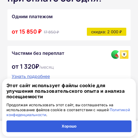
Одним платежом
от 15 850 ₽
17 850 ₽
скидка: 2 000 ₽
Частями без переплат
от 1 320₽
/месяц
Узнать подробнее
Этот сайт использует файлы cookie для
После прохождения курса вы получите:
улучшения пользовательского опыта и анализа
посещаемости
Полный комплект официальных
Продолжая использовать этот сайт, вы соглашаетесь на
документов
использование файлов cookie в соответствии с нашей
Политикой
конфиденциальности
.
Доступ к онлайн-платформе Академии
Хорошо
Главная
Регион
Поиск
Контакты
Компания