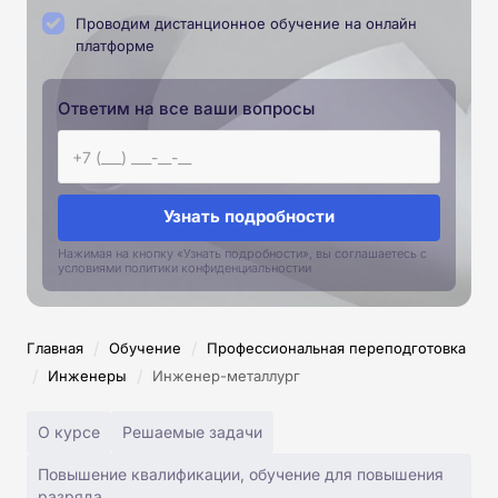
Проводим дистанционное обучение на онлайн
платформе
Ответим на все ваши вопросы
Узнать подробности
Нажимая на кнопку «Узнать подробности», вы соглашаетесь с
условиями политики конфиденциальностии
/
/
Главная
Обучение
Профессиональная переподготовка
/
/
Инженеры
Инженер-металлург
О курсе
Решаемые задачи
Повышение квалификации, обучение для повышения
разряда