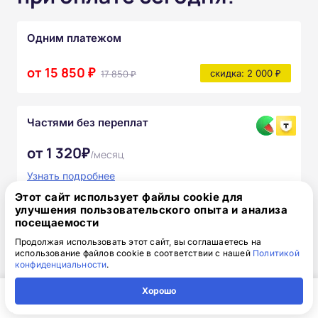
Одним платежом
от 15 850 ₽
17 850 ₽
скидка: 2 000 ₽
Частями без переплат
от 1 320₽
/месяц
Узнать подробнее
Этот сайт использует файлы cookie для
После прохождения курса вы получите:
улучшения пользовательского опыта и анализа
посещаемости
Полный комплект официальных
Продолжая использовать этот сайт, вы соглашаетесь на
документов
использование файлов cookie в соответствии с нашей
Политикой
конфиденциальности
.
Доступ к онлайн-платформе Академии
Хорошо
Главная
Регион
Поиск
Контакты
Компания