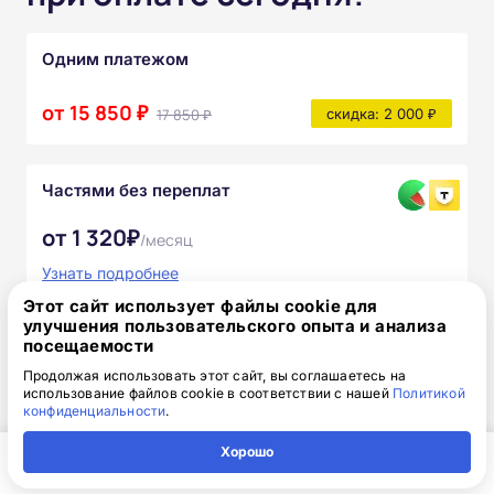
Одним платежом
от 15 850 ₽
17 850 ₽
скидка: 2 000 ₽
Частями без переплат
от 1 320₽
/месяц
Узнать подробнее
Этот сайт использует файлы cookie для
После прохождения курса вы получите:
улучшения пользовательского опыта и анализа
посещаемости
Полный комплект официальных
Продолжая использовать этот сайт, вы соглашаетесь на
документов
использование файлов cookie в соответствии с нашей
Политикой
конфиденциальности
.
Доступ к онлайн-платформе Академии
Хорошо
Главная
Регион
Поиск
Контакты
Компания