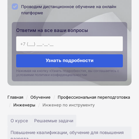
Проводим дистанционное обучение на онлайн
платформе
Ответим на все ваши вопросы
Узнать подробности
Нажимая на кнопку «Узнать подробности», вы соглашаетесь с
условиями политики конфиденциальностии
/
/
Главная
Обучение
Профессиональная переподготовка
/
/
Инженеры
Инженер по инструменту
О курсе
Решаемые задачи
Повышение квалификации, обучение для повышения
разряда