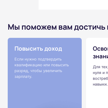
Мы поможем вам достичь
Повысить доход
Осво
знан
Если нужно подтвердить
квалификацию или повысить
Для тех
разряд, чтобы увеличить
нуля и 
зарплату.
востреб
навыки.