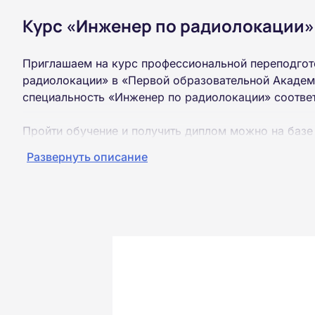
Курс «Инженер по радиолокации»
Приглашаем на курс профессиональной переподгот
радиолокации» в «Первой образовательной Академи
специальность «Инженер по радиолокации» соотве
Пройти обучение и получить диплом можно на базе
образования (ВУЗ, колледж, техникум).
Развернуть описание
Обучение проводится дистанционно на собственной
можно из любой точки России.
Документы об окончании курса и «корочки» о пол
Почтой России. При необходимости скан-копия выс
окончания курса обучения.