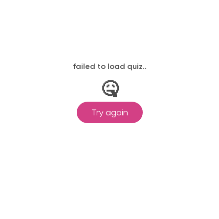
законодательству, подтверждены
одготовка ведется по всем
ом Минпросвещения России от
ральными государственными
ионального образования.
и обучения принимаются