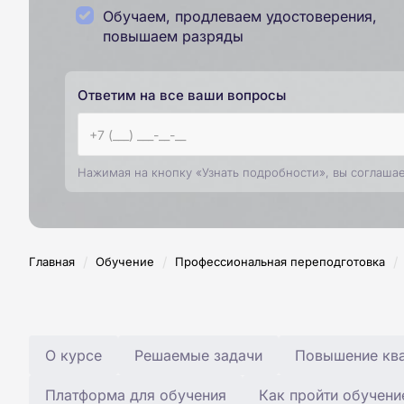
Обучаем, продлеваем удостоверения,
повышаем разряды
Ответим на все ваши вопросы
Нажимая на кнопку «Узнать подробности», вы соглаша
/
/
/
Главная
Обучение
Профессиональная переподготовка
О курсе
Решаемые задачи
Повышение ква
Платформа для обучения
Как пройти обучени