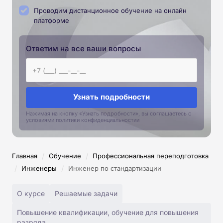
Проводим дистанционное обучение на онлайн
платформе
Ответим на все ваши вопросы
Узнать подробности
Нажимая на кнопку «Узнать подробности», вы соглашаетесь с
условиями политики конфиденциальностии
/
/
Главная
Обучение
Профессиональная переподготовка
/
/
Инженеры
Инженер по стандартизации
О курсе
Решаемые задачи
Повышение квалификации, обучение для повышения
разряда