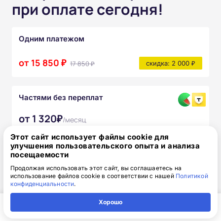
при оплате сегодня!
Одним платежом
от 15 850 ₽
17 850 ₽
скидка: 2 000 ₽
Частями без переплат
от 1 320₽
/месяц
Узнать подробнее
Этот сайт использует файлы cookie для
улучшения пользовательского опыта и анализа
После прохождения курса вы получите:
посещаемости
Продолжая использовать этот сайт, вы соглашаетесь на
Полный комплект официальных
использование файлов cookie в соответствии с нашей
Политикой
конфиденциальности
.
документов
Хорошо
Доступ к онлайн-платформе Академии
Главная
Регион
Поиск
Контакты
Компания