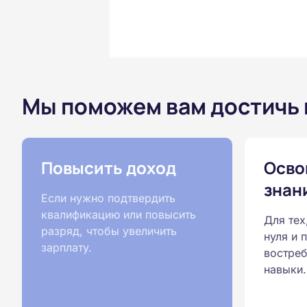
Мы поможем вам достичь
Повысить доход
Осво
знан
Если нужно подтвердить
квалификацию или повысить
Для тех
разряд, чтобы увеличить
нуля и 
зарплату.
востреб
навыки.