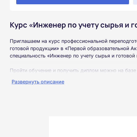
Курс «Инженер по учету сырья и 
Приглашаем на курс профессиональной переподгот
готовой продукции» в «Первой образовательной Ак
специальность «Инженер по учету сырья и готовой
Пройти обучение и получить диплом можно на базе
образования (ВУЗ, колледж, техникум).
Развернуть описание
Обучение проводится дистанционно на собственной
можно из любой точки России.
Документы об окончании курса и «корочки» о пол
Почтой России. При необходимости скан-копия выс
окончания курса обучения.