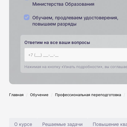
Министерства Образования
Обучаем, продлеваем удостоверения,
повышаем разряды
Ответим на все ваши вопросы
Нажимая на кнопку «Узнать подробности», вы соглаша
/
/
/
Главная
Обучение
Профессиональная переподготовка
О курсе
Решаемые задачи
Повышение ква