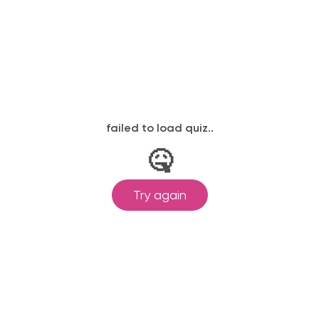
законодательству, подтверждены
одготовка ведется по всем
ом Минпросвещения России от
ральными государственными
ионального образования.
и обучения принимаются