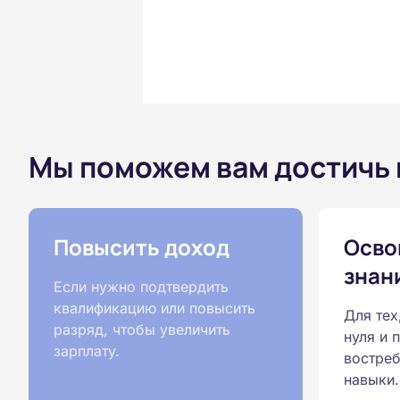
Мы поможем вам достичь
Повысить доход
Осво
знан
Если нужно подтвердить
квалификацию или повысить
Для тех
разряд, чтобы увеличить
нуля и 
зарплату.
востреб
навыки.