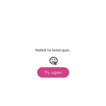
ылается на электронную почту в день
законодательству, подтверждены
одготовка ведется по всем
ом Минпросвещения России от
ральными государственными
ионального образования.
и обучения принимаются