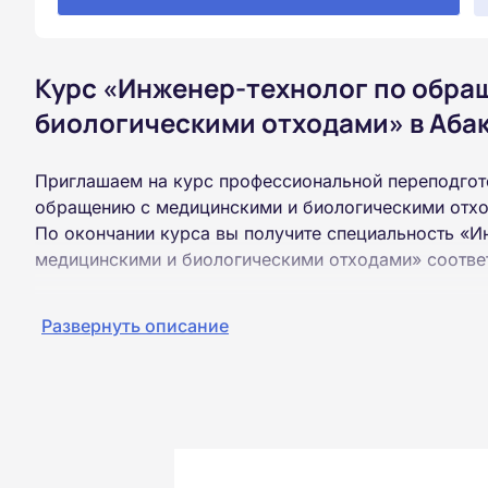
Курс «Инженер-технолог по обра
биологическими отходами» в Аба
Приглашаем на курс профессиональной переподгот
обращению с медицинскими и биологическими отхо
По окончании курса вы получите специальность «
медицинскими и биологическими отходами» соотве
Пройти обучение и получить диплом можно на базе
Развернуть описание
образования (ВУЗ, колледж, техникум).
Обучение проводится дистанционно на собственной
можно из любой точки России.
Документы об окончании курса и «корочки» о пол