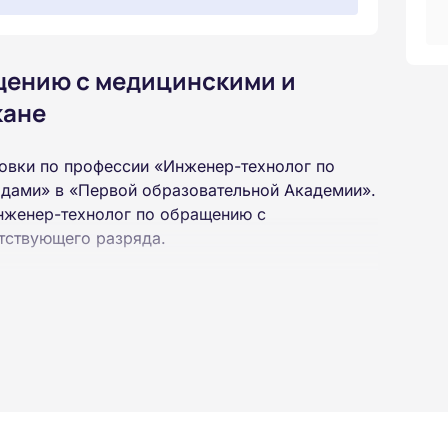
щению с медицинскими и
кане
овки по профессии «Инженер-технолог по
дами» в «Первой образовательной Академии».
Инженер-технолог по обращению с
тствующего разряда.
 высшего или среднего профессионального
 интернет-платформе Академии. Пройти курсы
ученной профессии высылаются в ваш адрес