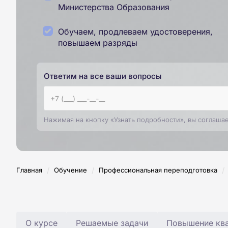
Министерства Образования
Обучаем, продлеваем удостоверения,
повышаем разряды
Ответим на все ваши вопросы
Нажимая на кнопку «Узнать подробности», вы соглаша
/
/
/
Главная
Обучение
Профессиональная переподготовка
О курсе
Решаемые задачи
Повышение ква