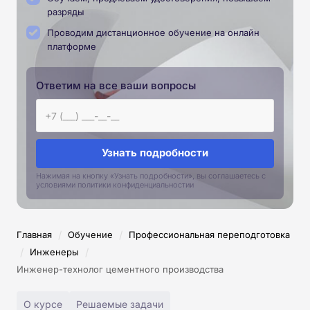
разряды
Проводим дистанционное обучение на онлайн
платформе
Ответим на все ваши вопросы
Узнать подробности
Нажимая на кнопку «Узнать подробности», вы соглашаетесь с
условиями политики конфиденциальностии
/
/
Главная
Обучение
Профессиональная переподготовка
/
/
Инженеры
Инженер-технолог цементного производства
О курсе
Решаемые задачи