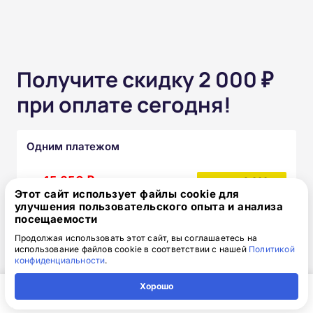
Получите скидку 2 000 ₽
при оплате сегодня!
Одним платежом
от 15 850 ₽
17 850 ₽
скидка: 2 000 ₽
Этот сайт использует файлы cookie для
улучшения пользовательского опыта и анализа
посещаемости
Частями без переплат
Продолжая использовать этот сайт, вы соглашаетесь на
использование файлов cookie в соответствии с нашей
Политикой
от 1 320₽
/месяц
конфиденциальности
.
Узнать подробнее
Хорошо
Главная
Регион
Поиск
Контакты
Компания
После прохождения курса вы получите: