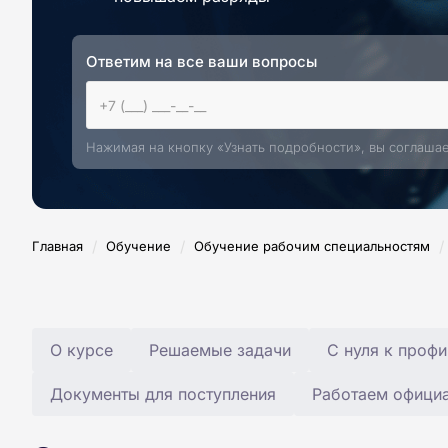
Ответим на все ваши вопросы
Нажимая на кнопку «Узнать подробности», вы соглаша
/
/
/
Главная
Обучение
Обучение рабочим специальностям
О курсе
Решаемые задачи
С нуля к профи
Документы для поступления
Работаем офици