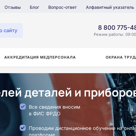
Отзывы
Блог
Вопрос-ответ
Алфавитный указатель
8 800 775-4
о сайту
Режим работы: 09:00
АККРЕДИТАЦИЯ МЕДПЕРСОНАЛА
ОХРАНА ТРУД
лей деталей и приборов
Все сведения вносим
в ФИС ФРДО
Проводим дистанционное обучение на онла
платформе