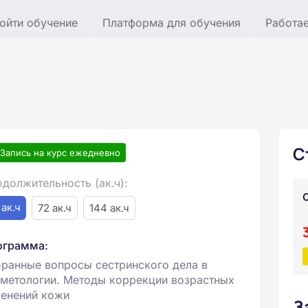
ойти обучение
Платформа для обучения
Работа
С
Запись на курс ежедневно
должительность (ак.ч):
 ак.ч
72 ак.ч
144 ак.ч
ограмма:
ранные вопросы сестринского дела в
метологии. Методы коррекции возрастных
енений кожи
З