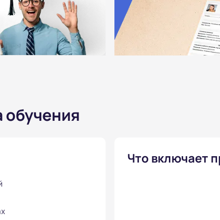
а обучения
Что включает 
й
ах