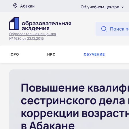
Абакан
Об учебном центре
Поиск п
Образовательная лицензия
№ 1630 от 23.12.2015
СРО
НРС
ОБУЧЕНИЕ
Повышение квалиф
сестринского дела
коррекции возраст
в Абакане