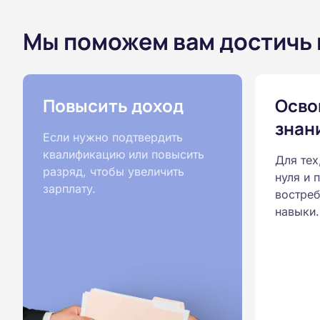
Мы поможем вам достичь
Повысить доход
Осво
знан
Если нужно подтвердить
квалификацию или повысить
Для тех
разряд, чтобы увеличить
нуля и 
зарплату.
востреб
навыки.