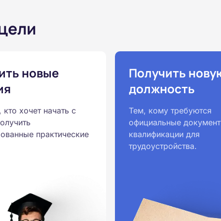
 цели
ить новые
Получить нову
ия
должность
, кто хочет начать с
Тем, кому требуются
получить
официальные документ
ованные практические
квалификации для
трудоустройства.