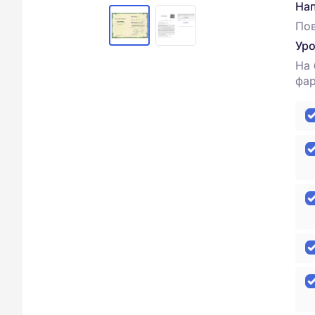
Нап
По
Уро
На 
фар