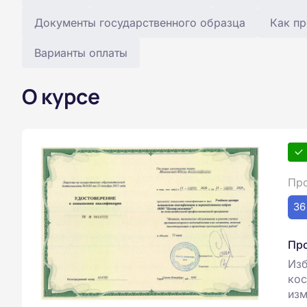
Документы государственного образца
Как пр
Варианты оплаты
О курсе
Про
36
Пр
Изб
кос
изм