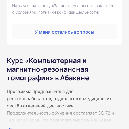
Нажимая на кнопку «Записаться», вы соглашаетесь
с условиями политики конфиденциальностии
У меня остались вопросы
Курс «Компьютерная и
магнитно-резонансная
томография» в Абакане
Программа предназначена для
рентгенолаборантов, радиологов и медицинских
сестёр отделений диагностики.
Продолжительность обучения составляет 36, 72 и
144 часа/часов, что позволяет выбрать наиболее
удобный формат. Курс проходит полностью онлайн,