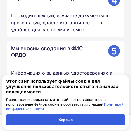
Проходите лекции, изучаете документы и
презентации, сдаёте итоговый тест — в
удобное для вас время и темпе.
5
Мы вносим сведения в ФИС
ФРДО
Информация о выданных удостоверениях и
дипломах передаётся в федеральный реестр в
Этот сайт использует файлы cookie для
улучшения пользовательского опыта и анализа
течение 20–60 дней.
посещаемости
Продолжая использовать этот сайт, вы соглашаетесь на
6
Вы получаете оригиналы
использование файлов cookie в соответствии с нашей
Политикой
конфиденциальности
.
документов
Хорошо
Главная
Регион
Поиск
Контакты
Компания
Скан-копии направляем на почту в день