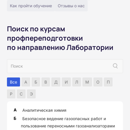
Как пройти обучение
Отзывы о нас
Поиск по курсам
профпереподготовки
по направлению Лаборатории
Все
А
Б
В
Д
И
Л
М
О
П
Р
С
Э
А
Аналитическая химия
Б
Безопасное ведение газоопасных работ и
пользование переносными газоанализаторами