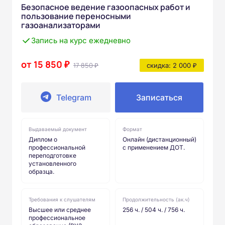
Безопасное ведение газоопасных работ и
пользование переносными
газоанализаторами
Запись на курс ежедневно
от 15 850 ₽
17 850 ₽
скидка: 2 000 ₽
Telegram
Записаться
Выдаваемый документ
Формат
Диплом о
Онлайн (дистанционный)
профессиональной
с применением ДОТ.
переподготовке
установленного
образца.
Требования к слушателям
Продолжительность (ак.ч)
Высшее или среднее
256 ч. / 504 ч. / 756 ч.
профессиональное