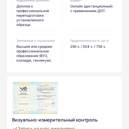
Выдаваемый документ
Формат
Диплом о
Онлайн (дистанционный)
профессиональной
с применением ДОТ.
переподготовке
установленного
образца.
Требования к слушателям
Продолжительность (ак.ч)
Высшее или среднее
256 ч. / 504 ч. / 756 ч.
профессиональное
образование (ВУЗ,
колледж, техникум).
Визуально-измерительный контроль
Запись на курс ежедневно