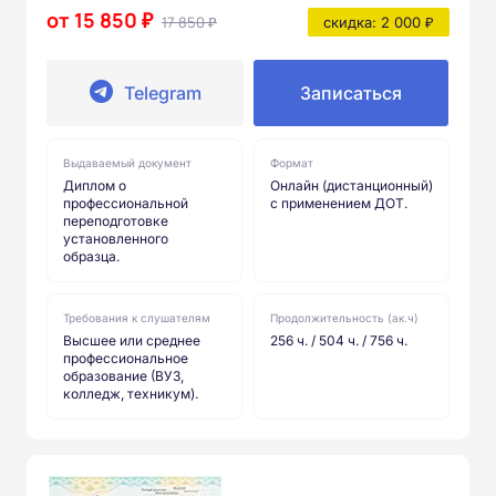
от 15 850 ₽
17 850 ₽
скидка: 2 000 ₽
Telegram
Записаться
Выдаваемый документ
Формат
Диплом о
Онлайн (дистанционный)
профессиональной
с применением ДОТ.
переподготовке
установленного
образца.
Требования к слушателям
Продолжительность (ак.ч)
Высшее или среднее
256 ч. / 504 ч. / 756 ч.
профессиональное
образование (ВУЗ,
колледж, техникум).