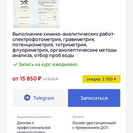
Выполнение химико-аналитических работ:
спектрофотометрия, гравиметрия,
потенциометрия, титриметрия,
флуориметрия, органолептические методы
анализа, отбор проб воды
Запись на курс ежедневно
от 15 850 ₽
17 850 ₽
скидка: 2 000 ₽
Telegram
Записаться
Выдаваемый документ
Формат
Диплом о
Онлайн (дистанционный)
профессиональной
с применением ДОТ.
переподготовке