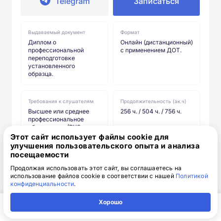
Telegram
Записаться
Выдаваемый документ
Формат
Диплом о
Онлайн (дистанционный)
профессиональной
с применением ДОТ.
переподготовке
установленного
образца.
Требования к слушателям
Продолжительность (ак.ч)
Высшее или среднее
256 ч. / 504 ч. / 756 ч.
профессиональное
образование (ВУЗ,
колледж, техникум).
Этот сайт использует файлы cookie для
улучшения пользовательского опыта и анализа
посещаемости
Продолжая использовать этот сайт, вы соглашаетесь на
использование файлов cookie в соответствии с нашей
Политикой
конфиденциальности
.
Хорошо
Главная
Регион
Поиск
Контакты
Компания