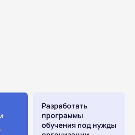
Разработать
м
программы
обучения под нужды
е
организации