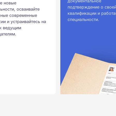
документальное
е новые
ральными государственными
подтверждение о свое
ьности, осваивайте
квалификации и работа
ионального образования.
рные современные
специальности.
и обучения принимаются
ии и устраивайтесь на
к ведущим
ателям.