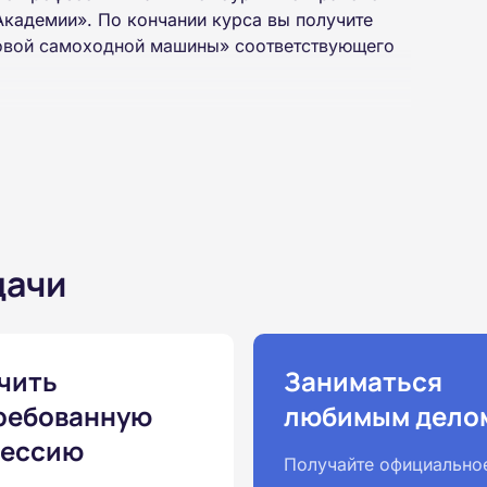
кадемии». По кончании курса вы получите
овой самоходной машины» соответствующего
на базе неполного и полного среднего
 интернет-платформе Академии. Пройти курсы
дачи
ученной профессии высылаются в ваш адрес
ылается на электронную почту в день
чить
Заниматься
ребованную
любимым дело
законодательству, подтверждены
ессию
одготовка ведется по всем
Получайте официально
ом Минпросвещения России от