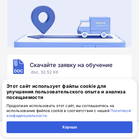
Скачайте заявку на обучение
.doc, 32.52 Кб
Скачайте шаблон, заполните и отправьте по
Этот сайт использует файлы cookie для
электронной почте
info@1-academy.ru
.
улучшения пользовательского опыта и анализа
посещаемости
Обязательно укажите контактный номер телефон.
Наш специалист свяжется с вами и утонит все
Продолжая использовать этот сайт, вы соглашаетесь на
использование файлов cookie в соответствии с нашей
Политикой
детали.
конфиденциальности
.
Хорошо
Главная
Регион
Поиск
Контакты
Компания