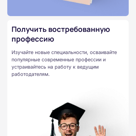
Подготовка ведется по всем
специальностям, утвержденным
Приказом Минпросвещения
Получить востребованную
России от 14.07.2023 N 534 в
профессию
соответствии с Федеральными
государственными
Изучайте новые специальности, осваивайте
образовательными стандартами
популярные современные профессии и
профессионального образования.
устраивайтесь на работу к ведущим
Удостоверения и дипломы о
работодателям.
прохождении обучения
принимаются работодателями по
всей России.