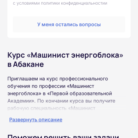
с условиями политики конфиденциальностии
У меня остались вопросы
Курс «Машинист энергоблока»
в Абакане
Приглашаем на курс профессионального
обучения по профессии «Машинист
энергоблока» в «Первой образовательной
Академии». По кончании курса вы получите
рабочую специальность «Машинист
энергоблока» соответствующего разряда.
Развернуть описание
Пройти обучение и получить удостоверение
Поможем решить ваши задачи
можно на базе неполного и полного среднего