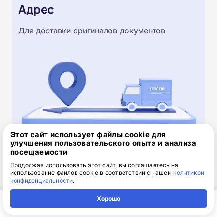
Адрес
Для доставки оригиналов документов
Этот сайт использует файлы cookie для
улучшения пользовательского опыта и анализа
посещаемости
Скачайте заявку на обучение
.doc, 32.52 Кб
Продолжая использовать этот сайт, вы соглашаетесь на
использование файлов cookie в соответствии с нашей
Политикой
конфиденциальности
.
Скачайте шаблон, заполните и отправьте по
электронной почте
info@1-academy.ru
.
Хорошо
Обязательно укажите контактный номер телефон.
Главная
Регион
Поиск
Контакты
Компания
Наш специалист свяжется с вами и утонит все