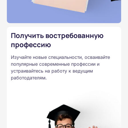
Министерства образования.
Подготовка ведется по всем
специальностям, утвержденным
Приказом Минпросвещения
Получить востребованную
России от 14.07.2023 N 534 в
профессию
соответствии с Федеральными
государственными
Изучайте новые специальности, осваивайте
образовательными стандартами
популярные современные профессии и
профессионального образования.
устраивайтесь на работу к ведущим
Удостоверения и дипломы о
работодателям.
прохождении обучения
принимаются работодателями по
всей России.