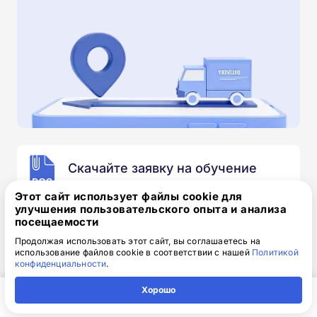
Скачайте заявку на обучение
.doc, 32.52 Кб
Этот сайт использует файлы cookie для
улучшения пользовательского опыта и анализа
Скачайте шаблон, заполните и отправьте по
посещаемости
электронной почте
info@1-academy.ru
.
Продолжая использовать этот сайт, вы соглашаетесь на
Обязательно укажите контактный номер телефон.
использование файлов cookie в соответствии с нашей
Политикой
Наш специалист свяжется с вами и утонит все
конфиденциальности
.
детали.
Хорошо
Главная
Регион
Поиск
Контакты
Компания