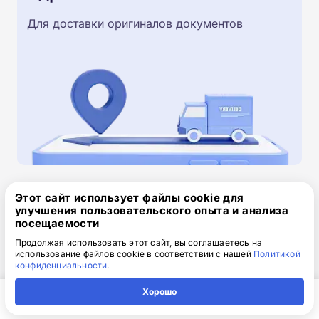
Для доставки оригиналов документов
Этот сайт использует файлы cookie для
Скачайте заявку на обучение
улучшения пользовательского опыта и анализа
.doc, 32.52 Кб
посещаемости
Продолжая использовать этот сайт, вы соглашаетесь на
Скачайте шаблон, заполните и отправьте по
использование файлов cookie в соответствии с нашей
Политикой
электронной почте
info@1-academy.ru
.
конфиденциальности
.
Обязательно укажите контактный номер телефон.
Хорошо
Наш специалист свяжется с вами и утонит все
детали.
Главная
Регион
Поиск
Контакты
Компания