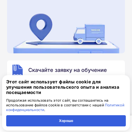
Скачайте заявку на обучение
.doc, 32.52 Кб
Этот сайт использует файлы cookie для
улучшения пользовательского опыта и анализа
Скачайте шаблон, заполните и отправьте по
посещаемости
электронной почте
info@1-academy.ru
.
Продолжая использовать этот сайт, вы соглашаетесь на
Обязательно укажите контактный номер телефон.
использование файлов cookie в соответствии с нашей
Политикой
Наш специалист свяжется с вами и утонит все
конфиденциальности
.
детали.
Хорошо
Главная
Регион
Поиск
Контакты
Компания