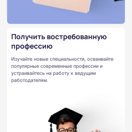
Министерства образования.
Подготовка ведется по всем
специальностям, утвержденным
Приказом Минпросвещения
Получить востребованную
России от 14.07.2023 N 534 в
профессию
соответствии с Федеральными
государственными
Изучайте новые специальности, осваивайте
образовательными стандартами
популярные современные профессии и
профессионального образования.
устраивайтесь на работу к ведущим
Удостоверения и дипломы о
работодателям.
прохождении обучения
принимаются работодателями по
всей России.