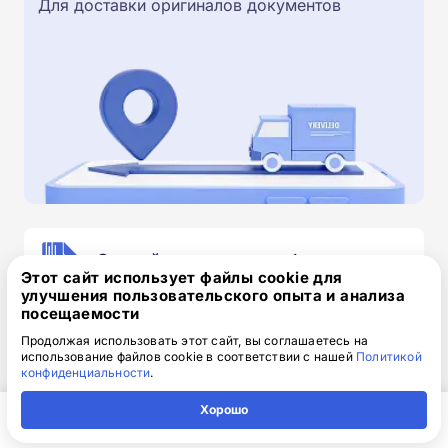
Для доставки оригиналов документов
Скачайте заявку на обучение
Этот сайт использует файлы cookie для
.doc, 32.52 Кб
улучшения пользовательского опыта и анализа
посещаемости
Скачайте шаблон, заполните и отправьте по
Продолжая использовать этот сайт, вы соглашаетесь на
электронной почте
info@1-academy.ru
.
использование файлов cookie в соответствии с нашей
Политикой
Обязательно укажите контактный номер телефон.
конфиденциальности
.
Наш специалист свяжется с вами и утонит все
Хорошо
детали.
Главная
Регион
Поиск
Контакты
Компания