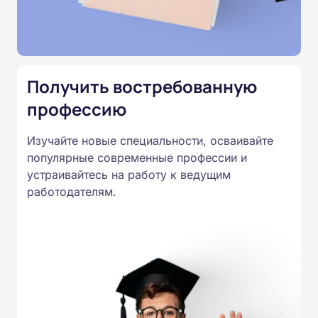
подтверждены лицензией
Министерства образования.
Подготовка ведется по всем
специальностям, утвержденным
Получить востребованную
Приказом Минпросвещения
России от 14.07.2023 N 534 в
профессию
соответствии с Федеральными
Изучайте новые специальности, осваивайте
государственными
популярные современные профессии и
образовательными стандартами
устраивайтесь на работу к ведущим
профессионального образования.
работодателям.
Удостоверения и дипломы о
прохождении обучения
принимаются работодателями по
всей России.