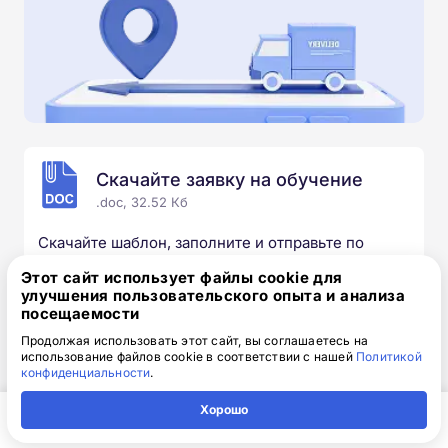
Скачайте заявку на обучение
.doc, 32.52 Кб
Скачайте шаблон, заполните и отправьте по
электронной почте
info@1-academy.ru
.
Этот сайт использует файлы cookie для
Обязательно укажите контактный номер телефон.
улучшения пользовательского опыта и анализа
Наш специалист свяжется с вами и утонит все
посещаемости
детали.
Продолжая использовать этот сайт, вы соглашаетесь на
использование файлов cookie в соответствии с нашей
Политикой
конфиденциальности
.
Хорошо
Выбирайте курс под свои цели
Главная
Регион
Поиск
Контакты
Компания