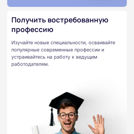
Приказом Минпросвещения
России от 14.07.2023 N 534 в
Получить востребованную
соответствии с Федеральными
профессию
государственными
образовательными стандартами
Изучайте новые специальности, осваивайте
профессионального образования.
популярные современные профессии и
Удостоверения и дипломы о
устраивайтесь на работу к ведущим
прохождении обучения
работодателям.
принимаются работодателями по
всей России.