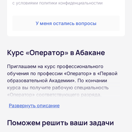
с условиями политики конфиденциальностии
У меня остались вопросы
Курс «Оператор» в Абакане
Приглашаем на курс профессионального
обучения по профессии «Оператор» в «Первой
образовательной Академии». По кончании
курса вы получите рабочую специальность
«Оператор» соответствующего разряда.
Развернуть описание
Пройти обучение и получить удостоверение
можно на базе неполного и полного среднего
Поможем решить ваши задачи
образования (9 или 11 классов).