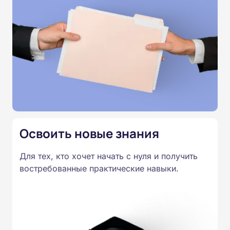
пародонтальные аппликации. Обучение проходит
без практических занятий: все материалы
представлены в текстовом виде, без видеолекций
и без видеоконференций, поэтому вы можете
учиться удалённо в удобное для вас время. После
каждого модуля предусмотрены тесты, а итоговая
аттестация проводится онлайн. По завершении
курса выдаётся удостоверение установленного
образца.
Освоить новые знания
Для тех, кто хочет начать с нуля и получить
востребованные практические навыки.