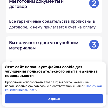
2
Мы готовим документы и
договор
Все гарантийные обязательства прописаны в
договоре, к нему прилагается счёт на оплату.
3
Вы получаете доступ к учебным
материалам
Доступ к личному кабинету высылается по
Этот сайт использует файлы cookie для
электронной почте вместе с логином и
улучшения пользовательского опыта и анализа
паролем.
посещаемости
Продолжая использовать этот сайт, вы соглашаетесь на
использование файлов cookie в соответствии с нашей
Политикой
4
Изучаете материалы курса
конфиденциальности
.
Хорошо
Проходите лекции, изучаете документы и
Главная
Регион
Поиск
Контакты
Компания