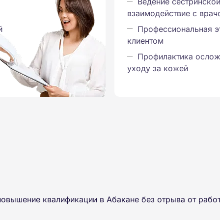
Ведение сестринской
взаимодействие с вра
й
Профессиональная э
клиентом
Профилактика ослож
уходу за кожей
овышение квалификации в Абакане без отрыва от рабо