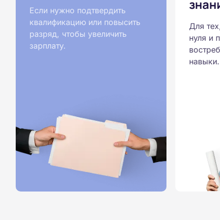
знан
Если нужно подтвердить
квалификацию или повысить
Для тех
разряд, чтобы увеличить
нуля и 
зарплату.
востреб
навыки.