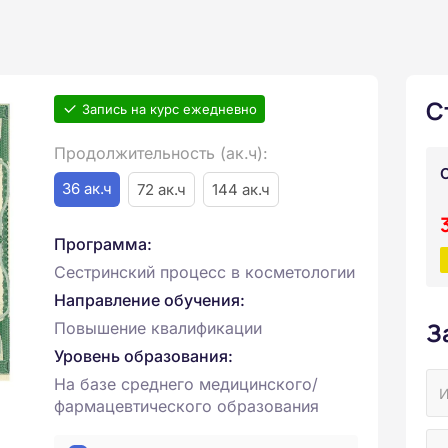
С
Запись на курс ежедневно
Продолжительность (ак.ч):
36 ак.ч
72 ак.ч
144 ак.ч
Программа:
Сестринский процесс в косметологии
Направление обучения:
З
Повышение квалификации
Уровень образования:
На базе среднего медицинского/
фармацевтического образования