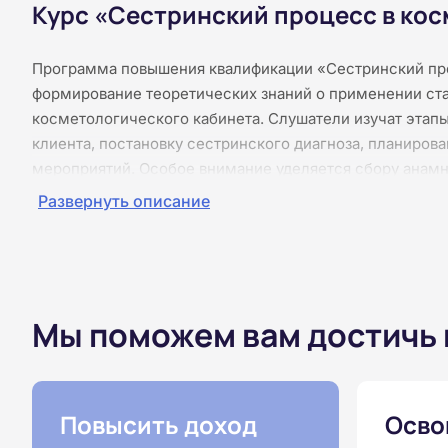
Курс «Сестринский процесс в кос
Программа повышения квалификации «Сестринский про
формирование теоретических знаний о применении ста
косметологического кабинета. Слушатели изучат этапы
клиента, постановку сестринского диагноза, планиров
мероприятий. Особое внимание уделяется сбору анамне
косметологических процедур и средств, ведению мед
Развернуть описание
Рассматриваются вопросы профессиональной этики, 
взаимодействия. Курс полностью дистанционный, без п
поэтому вы можете изучать материалы в удобное врем
После прохождения итогового тестирования выдаётся 
Мы поможем вам достичь
Повысить доход
Осво