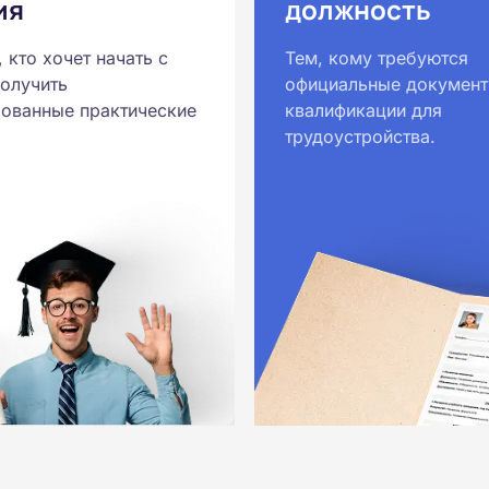
ия
должность
, кто хочет начать с
Тем, кому требуются
получить
официальные документ
ованные практические
квалификации для
трудоустройства.