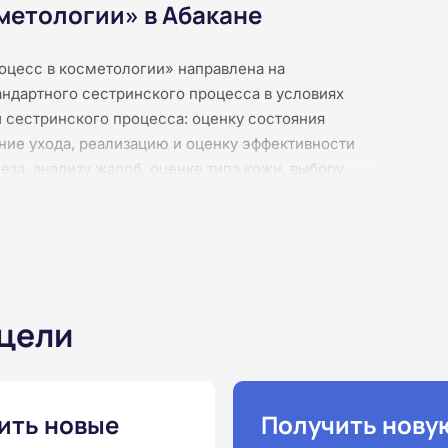
метологии» в Абакане
цесс в косметологии» направлена на
ндартного сестринского процесса в условиях
 сестринского процесса: оценку состояния
ание ухода, реализацию и оценку эффективности
за, анализу жалоб, оценке типа кожи, выбору
ицинской и косметологической документации.
коммуникации с клиентом и междисциплинарного
рактических занятий и видеоконференций,
я. Продолжительность — 36 академических часов.
удостоверение о повышении квалификации.
 цели
ить новые
Получить нову