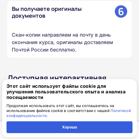
6
Вы получаете оригиналы
документов
Скан-копии направляем на почту в день
окончания курса, оригиналы доставляем
Почтой России бесплатно.
Доступная интерактивная
платформа дистанционного
Этот сайт использует файлы cookie для
улучшения пользовательского опыта и анализа
обучения
посещаемости
Продолжая использовать этот сайт, вы соглашаетесь на
Онлайн-формат позволяет вам проходить
использование файлов cookie в соответствии с нашей
Политикой
конфиденциальности
.
обучение в любое время в любом месте и с
любого устройства. Организуйте свой учебный
Хорошо
процесс так, как удобно именно вам.
Главная
Регион
Поиск
Контакты
Компания