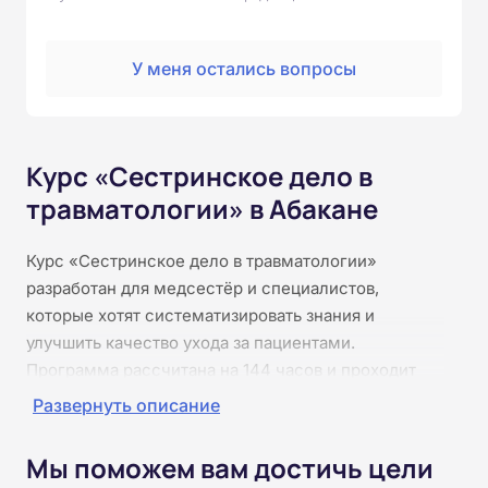
У меня остались вопросы
Курс «Сестринское дело в
травматологии» в Абакане
Курс «Сестринское дело в травматологии»
разработан для медсестёр и специалистов,
которые хотят систематизировать знания и
улучшить качество ухода за пациентами.
Программа рассчитана на 144 часов и проходит
полностью онлайн. Программа посвящена
Развернуть описание
сестринскому уходу за пациентами с травмами и
ортопедическими повреждениями. Она помогает
Мы поможем вам достичь цели
овладеть методами оказания первой помощи,