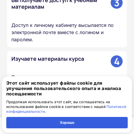
3
материалам
Доступ к личному кабинету высылается по
электронной почте вместе с логином и
паролем.
4
Изучаете материалы курса
Проходите лекции, изучаете документы и
Этот сайт использует файлы cookie для
презентации, сдаёте итоговый тест — в
улучшения пользовательского опыта и анализа
удобное для вас время и темпе.
посещаемости
Продолжая использовать этот сайт, вы соглашаетесь на
использование файлов cookie в соответствии с нашей
Политикой
5
Мы вносим сведения в ФИС
конфиденциальности
.
ФРДО
Хорошо
Главная
Регион
Поиск
Контакты
Компания