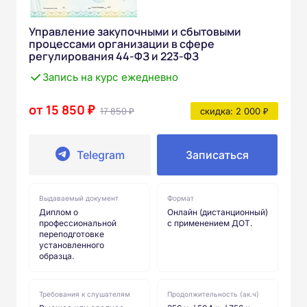
Управление закупочными и сбытовыми
процессами организации в сфере
регулирования 44-ФЗ и 223-ФЗ
Запись на курс ежедневно
от 15 850 ₽
17 850 ₽
скидка: 2 000 ₽
Telegram
Записаться
Выдаваемый документ
Формат
Диплом о
Онлайн (дистанционный)
профессиональной
с применением ДОТ.
переподготовке
установленного
образца.
Требования к слушателям
Продолжительность (ак.ч)