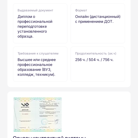
Выдаваемый документ
Формат
Диплом о
Онлайн (дистанционный)
профессиональной
с применением ДОТ.
переподготовке
установленного
образца.
Требования к слушателям
Продолжительность (ак.ч)
Высшее или среднее
256 ч. / 504 ч. / 756 ч.
профессиональное
образование (ВУЗ,
колледж, техникум).
Основы контрактной системы