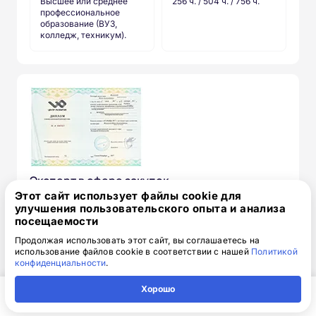
Высшее или среднее
256 ч. / 504 ч. / 756 ч.
профессиональное
образование (ВУЗ,
колледж, техникум).
Эксперт в сфере закупок
Этот сайт использует файлы cookie для
Запись на курс ежедневно
улучшения пользовательского опыта и анализа
посещаемости
от 15 850 ₽
17 850 ₽
скидка: 2 000 ₽
Продолжая использовать этот сайт, вы соглашаетесь на
использование файлов cookie в соответствии с нашей
Политикой
конфиденциальности
.
Telegram
Записаться
Хорошо
Главная
Регион
Поиск
Контакты
Компания