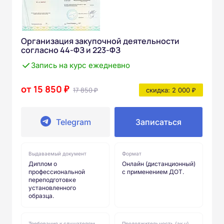
Организация закупочной деятельности
согласно 44-ФЗ и 223-ФЗ
Запись на курс ежедневно
от 15 850 ₽
17 850 ₽
скидка: 2 000 ₽
Telegram
Записаться
Выдаваемый документ
Формат
Диплом о
Онлайн (дистанционный)
профессиональной
с применением ДОТ.
переподготовке
установленного
образца.
Требования к слушателям
Продолжительность (ак.ч)