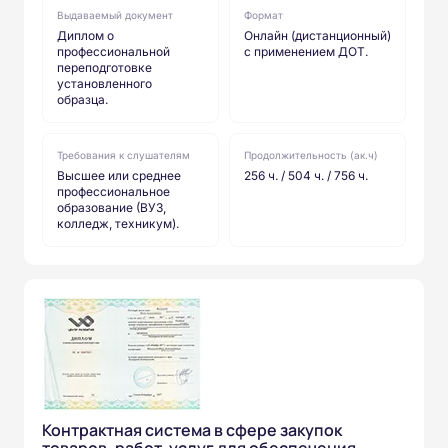
Выдаваемый документ
Формат
Диплом о
Онлайн (дистанционный)
профессиональной
с применением ДОТ.
переподготовке
установленного
образца.
Требования к слушателям
Продолжительность (ак.ч)
Высшее или среднее
256 ч. / 504 ч. / 756 ч.
профессиональное
образование (ВУЗ,
колледж, техникум).
Контрактная система в сфере закупок
товаров, работ, услуг для обеспечения