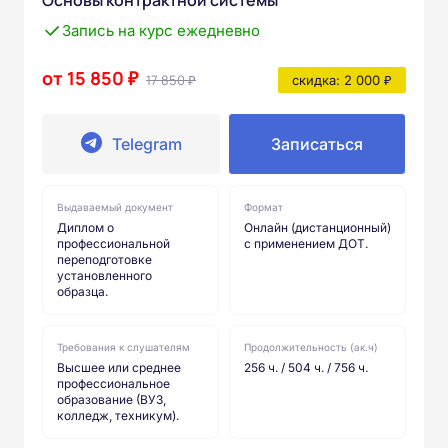
Запись на курс ежедневно
от 15 850 ₽
17 850 ₽
скидка: 2 000 ₽
Telegram
Записаться
Выдаваемый документ
Формат
Диплом о
Онлайн (дистанционный)
профессиональной
с применением ДОТ.
переподготовке
установленного
образца.
Требования к слушателям
Продолжительность (ак.ч)
Высшее или среднее
256 ч. / 504 ч. / 756 ч.
профессиональное
образование (ВУЗ,
колледж, техникум).