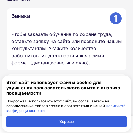
1
Заявка
Чтобы заказать обучение по охране труда,
оставьте заявку на сайте или позвоните нашим
консультантам. Укажите количество
работников, их должности и желаемый
формат (дистанционно или очно).
2
Диагностика
Этот сайт использует файлы cookie для
улучшения пользовательского опыта и анализа
посещаемости
Мы бесплатно анализируем вашу сферу
Продолжая использовать этот сайт, вы соглашаетесь на
использование файлов cookie в соответствии с нашей
Политикой
деятельности, результаты ОПР и СОУТ и
конфиденциальности
.
определяем нужный объём обучения. Это
поможет оптимизировать расходы и не
Хорошо
допустить ошибок.
Главная
Регион
Поиск
Контакты
Компания