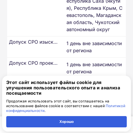
еспублика Саха (Якути
я), Республика Крым, С
евастополь, Магаданск
ая область, Чукотский
автономный округ
Допуск СРО изыскателей
1 день вне зависимости
от региона
Допуск СРО проектировщиков
1 день вне зависимости
от региона
Этот сайт использует файлы cookie для
Допуск СРО строителей
От 3 дней – остальные
улучшения пользовательского опыта и анализа
регионы РФ
посещаемости
Продолжая использовать этот сайт, вы соглашаетесь на
Допуск СРО изыскателей
использование файлов cookie в соответствии с нашей
Политикой
-
конфиденциальности
.
Допуск СРО проектировщиков
-
Хорошо
Главная
Регион
Поиск
Контакты
Компания