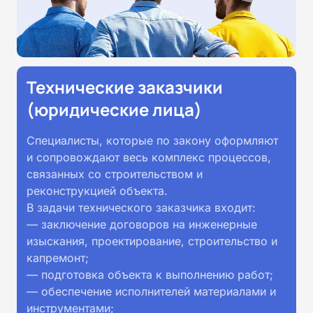
Технические заказчики
(юридические лица)
Специалисты, которые по закону оформляют
и сопровождают весь комплекс процессов,
связанных со строительством и
реконструкцией объекта.
В задачи технического заказчика входит:
— заключение договоров на инженерные
изыскания, проектирование, строительство и
капремонт;
— подготовка объекта к выполнению работ;
— обеспечение исполнителей материалами и
инструментами;