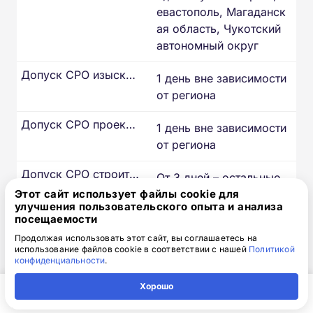
евастополь, Магаданск
ая область, Чукотский
автономный округ
Допуск СРО изыскателей
1 день вне зависимости
от региона
Допуск СРО проектировщиков
1 день вне зависимости
от региона
Допуск СРО строителей
От 3 дней – остальные
Этот сайт использует файлы cookie для
регионы РФ
улучшения пользовательского опыта и анализа
посещаемости
Допуск СРО изыскателей
-
Продолжая использовать этот сайт, вы соглашаетесь на
использование файлов cookie в соответствии с нашей
Политикой
Допуск СРО проектировщиков
-
конфиденциальности
.
Хорошо
Главная
Регион
Поиск
Контакты
Компания