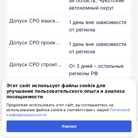
ая область, Чукотский
автономный округ
Допуск СРО изыскателей
1 день вне зависимости
от региона
Допуск СРО проектировщиков
1 день вне зависимости
от региона
Допуск СРО строителей
От 3 дней – остальные
регионы РФ
Этот сайт использует файлы cookie для
Допуск СРО изыскателей
-
улучшения пользовательского опыта и анализа
посещаемости
Допуск СРО проектировщиков
-
Продолжая использовать этот сайт, вы соглашаетесь на
использование файлов cookie в соответствии с нашей
Политикой
конфиденциальности
.
Хорошо
Из чего складывается стоимость
Главная
Регион
Поиск
Контакты
Компания