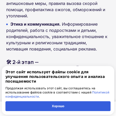
антишоковые меры, правила вызова скорой
помощи, профилактика ожогов, обморожений и
утоплений.
Этика и коммуникация.
Информирование
родителей, работа с подростками и детьми,
конфиденциальность, уважительное отношение к
культурным и религиозным традициям,
мотивация поведения, социальная реклама.
🛠 2‑й этап —
практико‑ориентированный
Этот сайт использует файлы cookie для
улучшения пользовательского опыта и анализа
Часть 1: пять станций (по 10 минут)
посещаемости
Продолжая использовать этот сайт, вы соглашаетесь на
Базовая СЛР и первая помощь.
Кандидат
использование файлов cookie в соответствии с нашей
Политикой
конфиденциальности
.
демонстрирует базовую реанимацию:
проверка дыхания и пульса, проведение
Хорошо
компрессий, искусственной вентиляции,
Главная
Регион
Поиск
Контакты
Компания