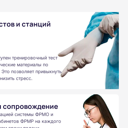
стов и станций
тупен тренировочный тест
ические материалы по
 Это позволяет привыкнуть
низить стресс.
и сопровождение
рацией системы ФРМО и
абинетов ФРМР на каждого