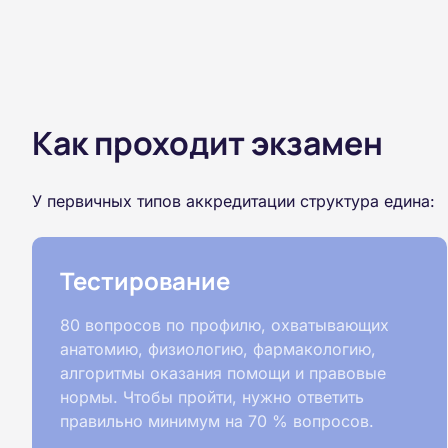
Как проходит экзамен
У первичных типов аккредитации структура едина:
Тестирование
80 вопросов по профилю, охватывающих
анатомию, физиологию, фармакологию,
алгоритмы оказания помощи и правовые
нормы. Чтобы пройти, нужно ответить
правильно минимум на 70 % вопросов.