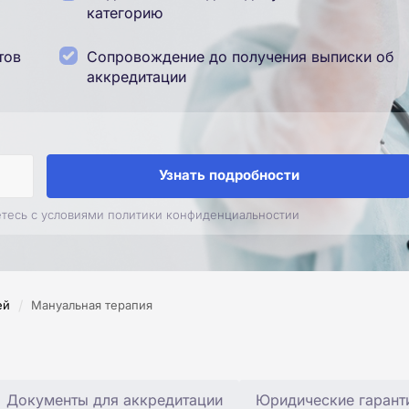
категорию
тов
Сопровождение до получения выписки об
аккредитации
Узнать подробности
етесь с условиями политики конфиденциальностии
/
ей
Мануальная терапия
Документы для аккредитации
Юридические гарант