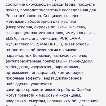
состояние окружающей среды (вода, продукты,
почва), проводит экспертные исследования для
Роспотребнадзора. Специалист владeет
методами лабораторной диагностики
(микроскопия, окраска по Циль-Нильсену,
флюоресцентная микроскопия, иммуноанализы,
ELISA, латекс‑агглютинация, PCR, LAMP,
мультиплекс PCR, MALDI‑TOF), знает основы
патологической физиологии и клиники
паразитарных болезней, назначает лечение
(антипаразитарные препараты — альбендазол,
мебендазол, ивермектин, пириметамин,
артемизинин, praziquantel), контролирует
побочные эффекты, ведёт диспансерное
наблюдение, участвует в
санитарно‑просветительской работе. Ошибки
могут привести к массовым инфекциям,
эпидемиям, смертям, нарушениям общественной