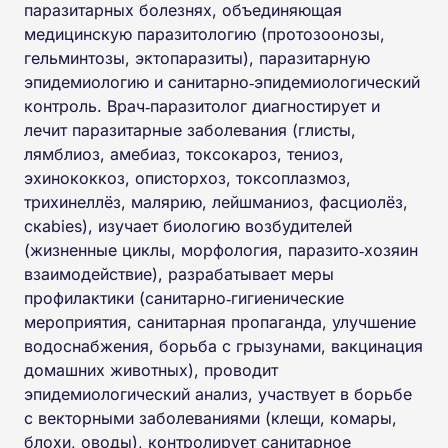
паразитарных болезнях, объединяющая
медицинскую паразитологию (протозоонозы,
гельминтозы, эктопаразиты), паразитарную
эпидемиологию и санитарно‑эпидемиологический
контроль. Врач‑паразитолог диагностирует и
лечит паразитарные заболевания (глисты,
лямблиоз, амебиаз, токсокароз, тениоз,
эхинококкоз, описторхоз, токсоплазмоз,
трихинеллёз, малярию, лейшманиоз, фасциолёз,
скabies), изучает биологию возбудителей
(жизненные циклы, морфология, паразито‑хозяин
взаимодействие), разрабатывает меры
профилактики (санитарно‑гигиенические
мероприятия, санитарная пропаганда, улучшение
водоснабжения, борьба с грызунами, вакцинация
домашних животных), проводит
эпидемиологический анализ, участвует в борьбе
с векторными заболеваниями (клещи, комары,
блохи, оводы), контролирует санитарное