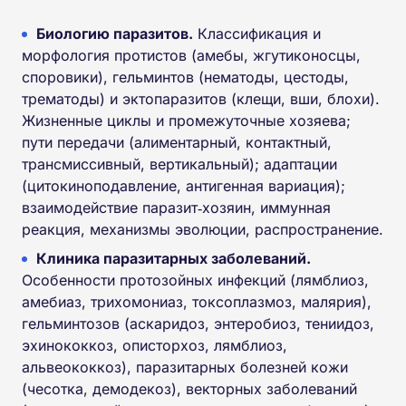
Биологию паразитов.
Классификация и
морфология протистов (амебы, жгутиконосцы,
споровики), гельминтов (нематоды, цестоды,
трематоды) и эктопаразитов (клещи, вши, блохи).
Жизненные циклы и промежуточные хозяева;
пути передачи (алиментарный, контактный,
трансмиссивный, вертикальный); адаптации
(цитокиноподавление, антигенная вариация);
взаимодействие паразит‑хозяин, иммунная
реакция, механизмы эволюции, распространение.
Клиника паразитарных заболеваний.
Особенности протозойных инфекций (лямблиоз,
амебиаз, трихомониаз, токсоплазмоз, малярия),
гельминтозов (аскаридоз, энтеробиоз, тениидоз,
эхинококкоз, описторхоз, лямблиоз,
альвеококкоз), паразитарных болезней кожи
(чесотка, демодекоз), векторных заболеваний