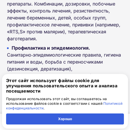
препараты. Комбинации, дозировки, побочные
эффекты, контроль лечения, резистентность,
лечение беременных, детей, особых групп,
профилактическое лечение, прививки (например,
«RTS,S» против малярии), терапевтическая
фаготерапия.
Профилактика и эпидемиология.
Санитарно‑эпидемиологические правила, гигиена
питания и воды, борьба с переносчиками
(дезинсекция, дератизация),
санитарно‑просветительная работа (мытье рук,
Этот сайт использует файлы cookie для
термическая обработка мяса, регулярная
улучшения пользовательского опыта и анализа
дегельминтизация домашних животных),
посещаемости
прививки, антисанитария, контроль
Продолжая использовать этот сайт, вы соглашаетесь на
путешественников, One Health (взаимосвязь
использование файлов cookie в соответствии с нашей
Политикой
конфиденциальности
.
здоровья животных, людей, окружающей среды),
мониторинг резистентности паразитов к
Хорошо
лекарствам.
Главная
Регион
Поиск
Контакты
Компания