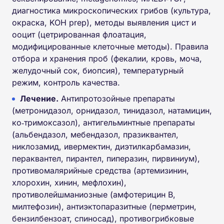
диагностика микроскопических грибов (культура,
окраска, KOH prep), методы выявления цист и
ооцит (цетрированная флоатация,
модифицированные клеточные методы). Правила
отбора и хранения проб (фекалии, кровь, моча,
желудочный сок, биопсия), температурный
режим, контроль качества.
Лечение.
Антипротозойные препараты
(метронидазол, орнидазол, тинидазол, натамицин,
ко‑тримоксазол), антигельминтные препараты
(альбендазол, мебендазол, празиквантел,
никлозамид, ивермектин, диэтилкарбамазин,
пераквантел, пирантел, пиперазин, пирвиниум),
противомалярийные средства (артемизинин,
хлорохин, хинин, мефлохин),
противолейшманиозные (амфотерицин B,
милтефозин), антиэктопаразитные (перметрин,
бензилбензоат, спиносад), противогрибковые