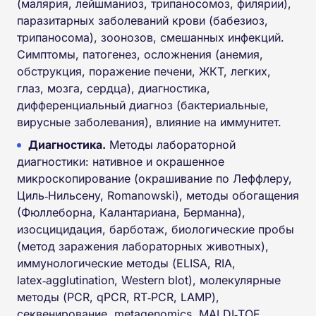
(малярия, лейшманиоз, трипаносомоз, филярии),
паразитарных заболеваний крови (бабезиоз,
трипаносома), зоонозов, смешанных инфекций.
Симптомы, патогенез, осложнения (анемия,
обструкция, поражение печени, ЖКТ, легких,
глаз, мозга, сердца), диагностика,
дифференциальный диагноз (бактериальные,
вирусные заболевания), влияние на иммунитет.
Диагностика.
Методы лабораторной
диагностики: нативное и окрашенное
микроскопирование (окрашивание по Леффлеру,
Циль‑Нильсену, Romanowski), методы обогащения
(Фюллеборна, Калантариана, Берманна),
изосцицидация, барботаж, биологические пробы
(метод заражения лабораторных животных),
иммунологические методы (ELISA, RIA,
latex‑agglutination, Western blot), молекулярные
методы (PCR, qPCR, RT‑PCR, LAMP),
секвенирование, metagenomics, MALDI‑TOF,