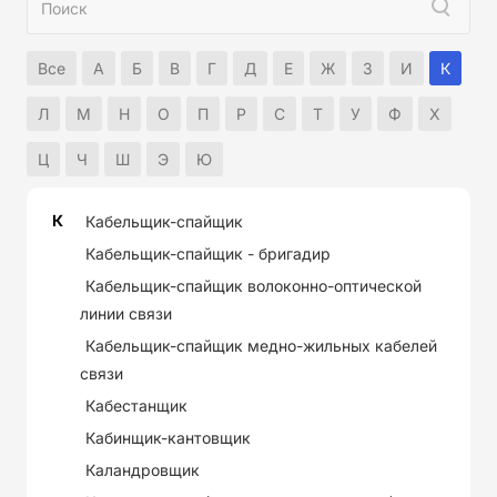
Все
А
Б
В
Г
Д
Е
Ж
З
И
К
Л
М
Н
О
П
Р
С
Т
У
Ф
Х
Ц
Ч
Ш
Э
Ю
К
Кабельщик-спайщик
Кабельщик-спайщик - бригадир
Кабельщик-спайщик волоконно-оптической
линии связи
Кабельщик-спайщик медно-жильных кабелей
связи
Кабестанщик
Кабинщик-кантовщик
Каландровщик