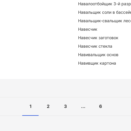
Навалоотбойщик 3-й раз
Навальщик соли в бассей
Навальщик-свальщик лес
Навесчик
Навесчик заготовок
Навесчик стекла
Навивальщик основ
Навивщик картона
1
2
3
...
6