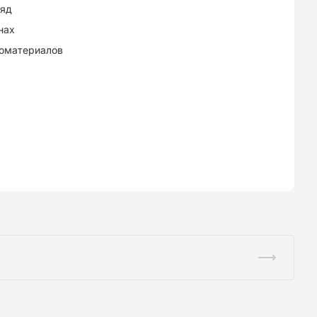
ряд
нах
оматериалов