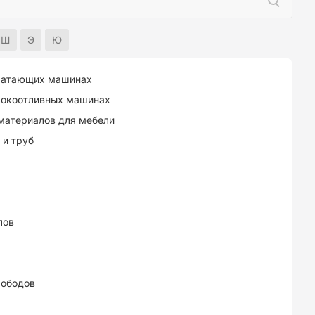
Ш
Э
Ю
чатающих машинах
рокоотливных машинах
материалов для мебели
 и труб
лов
 ободов