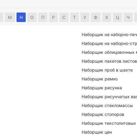
Л
М
Н
О
П
Р
С
Т
У
Ф
Х
Ц
Ч
Наборщик на наборно-пе
Наборщик на наборно-ст
Наборщик облицовочных 
Наборщик пакетов листов
Наборщик проб в шахте
Наборщик ремиз
Наборщик рисунка
Наборщик рисунчатых ва
Наборщик стекломассы
Наборщик стопоров
Наборщик текстолитовых
Наборщик цен