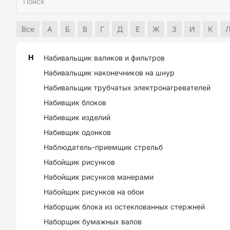
Все
А
Б
В
Г
Д
Е
Ж
З
И
К
Н
Набивальщик валиков и фильтров
Набивальщик наконечников на шнур
Набивальщик трубчатых электронагревателей
Набивщик блоков
Набивщик изделий
Набивщик одонков
Наблюдатель-приемщик стрельб
Набойщик рисунков
Набойщик рисунков манерами
Набойщик рисунков на обои
Наборщик блока из остеклованных стержней
Наборщик бумажных валов