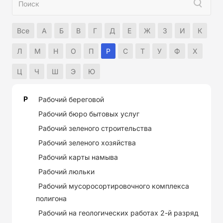
Все
А
Б
В
Г
Д
Е
Ж
З
И
К
Л
М
Н
О
П
Р
С
Т
У
Ф
Х
Ц
Ч
Ш
Э
Ю
Р
Рабочий береговой
Рабочий бюро бытовых услуг
Рабочий зеленого строительства
Рабочий зеленого хозяйства
Рабочий карты намыва
Рабочий люльки
Рабочий мусоросортировочного комплекса
полигона
Рабочий на геологических работах 2-й разряд